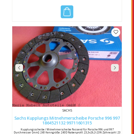
SACHS
Sachs Kupplungs Mitnehmerscheibe Porsche 996 997
1864521132 99711601315
Kupplungsscheibe / Mitnehmerscheibe Passend für Porsche 996 und 997
Durchmesser [mm]: 240 Kenngröße: 240D Nabenprofil: 23,3x26,3-23N Zähnezahl: 23