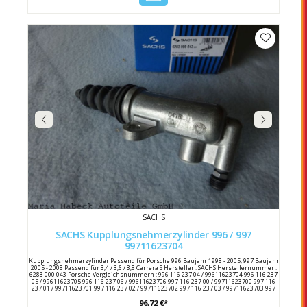
SACHS
SACHS Kupplungsnehmerzylinder 996 / 997
99711623704
Kupplungsnehmerzylinder Passend für Porsche 996 Baujahr 1998 - 2005, 997 Baujahr
2005 - 2008 Passend für 3,4 / 3,6 / 3,8 Carrera S Hersteller : SACHS Herstellernummer :
6283 000 043 Porsche Vergleichsnummern : 996 116 237 04 / 99611623704 996 116 237
05 / 99611623705 996 116 237 06 / 99611623706 997 116 237 00 / 99711623700 997 116
237 01 / 99711623701 997 116 237 02 / 99711623702 997 116 237 03 / 99711623703 997
116 237 04 / 99711623704
96,72 €*