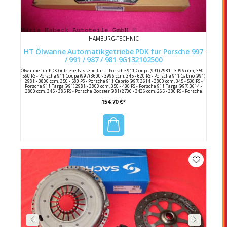
HAMBURG-TECHNIC
HT Ölwanne Automatikgetriebe PDK für Porsche 997
/ 991 / 987 / 981 9G132102500
Ölwanne für PDK Getriebe Passend für : - Porsche 911 Coupe (991) 2981 - 3996 ccm, 350 -
560 PS - Porsche 911 Coupe (997) 3600 - 3996 ccm, 345 - 620 PS - Porsche 911 Cabrio (991)
2981 - 3800 ccm, 350 - 580 PS - Porsche 911 Cabrio (997) 3614 - 3800 ccm, 345 - 530 PS -
Porsche 911 Targa (991) 2981 - 3800 ccm, 350 - 430 PS - Porsche 911 Targa (997) 3614 -
3800 ccm, 345 - 385 PS - Porsche Boxster (981) 2706 - 3436 ccm, 265 - 330 PS - Porsche
Boxster (987) 2893 - 3436 ccm, 255 - 310 PS - Porsche Cayman (981) 2706 - 3800 ccm, 275 -
154,70 €*
385 PS - Porsche Cayman (987) 2893 - 3436 ccm, 265 - 330 PS Hersteller : HT Hersteller
Nummer : 9G132102500 Porsche Vergleichsnummer : 9G1 321 125 00 / 9G132102500