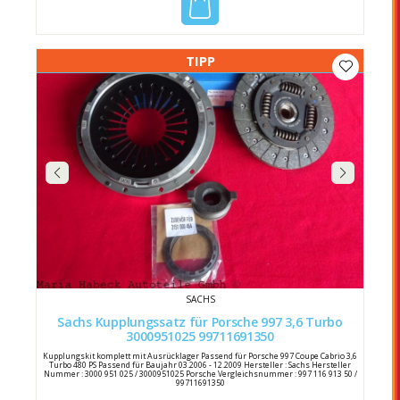
TIPP
SACHS
Sachs Kupplungssatz für Porsche 997 3,6 Turbo
3000951025 99711691350
Kupplungskit komplett mit Ausrücklager Passend für Porsche 997 Coupe Cabrio 3,6
Turbo 480 PS Passend für Baujahr 03.2006 - 12.2009 Hersteller : Sachs Hersteller
Nummer : 3000 951 025 / 3000951025 Porsche Vergleichsnummer : 997 116 913 50 /
99711691350