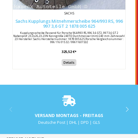
SACHS
Sachs Kupplungs Mitnehmerscheibe 964/993 RS, 996
997 3,6 GT 2 1878 005 625
Kupplungsscheibe Passend für Porsche 964/993 RS, 996 3,6 GT2, 997 3,6 GT 2
Nabenprof. 23,3x26,23-23N Kenngröße 240TD Durchmesser (mm) 240 mm Zähnezahl
23 Hersteller: Sachs Herstellernummer: 1878 005 625 Porsche Vergleichsnummer :
996 116 015 32 / 99611601532
325,52 €*
Details
VERSAND MONTAGS - FREITAGS
Deutsche Post | DHL | DPD | GLS