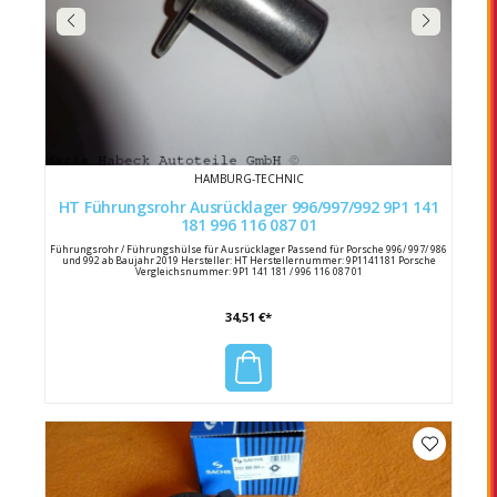
HAMBURG-TECHNIC
HT Führungsrohr Ausrücklager 996/997/992 9P1 141
181 996 116 087 01
Führungsrohr / Führungshülse für Ausrücklager Passend für Porsche 996/ 997/ 986
und 992 ab Baujahr 2019 Hersteller: HT Herstellernummer: 9P1141181 Porsche
Vergleichsnummer: 9P1 141 181 / 996 116 087 01
34,51 €*