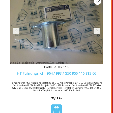
HAMBURG-TECHNIC
HT Führungsrohr 964 / 993 / G50 950 116 813 06
Führungsrohr für Kupplungsbetätigung G 50 Allle Porsche mit G 50 Getriebe Passend
für Porsche 911 / 964 / 993 Baujahr 1987 -1998 Passend für Porsche 996 / 997 Turbo
GT2 und GT3 mit Schaltgetriebe. Hersteller : HT Hersteller Nummer: 950 116 813 06
Porsche Vergleichsnummer: 950 116 813 06
70,19 €*