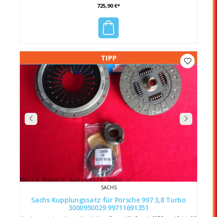
725,90 €*
TIPP
SACHS
Sachs Kupplungssatz für Porsche 997 3,8 Turbo
3000950029 99711691351