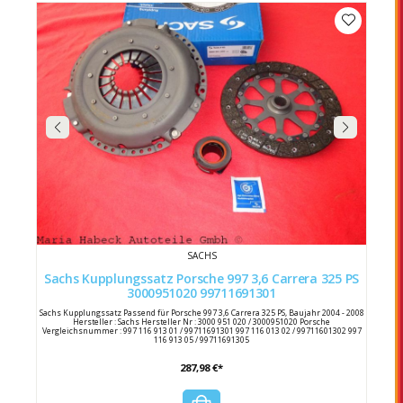
SACHS
Sachs Kupplungssatz Porsche 997 3,6 Carrera 325 PS
3000951020 99711691301
Sachs Kupplungssatz Passend für Porsche 997 3,6 Carrera 325 PS, Baujahr 2004 - 2008
Hersteller : Sachs Hersteller Nr : 3000 951 020 / 3000951020 Porsche
Vergleichsnummer : 997 116 913 01 / 99711691301 997 116 013 02 / 99711601302 997
116 913 05 / 99711691305
287,98 €*