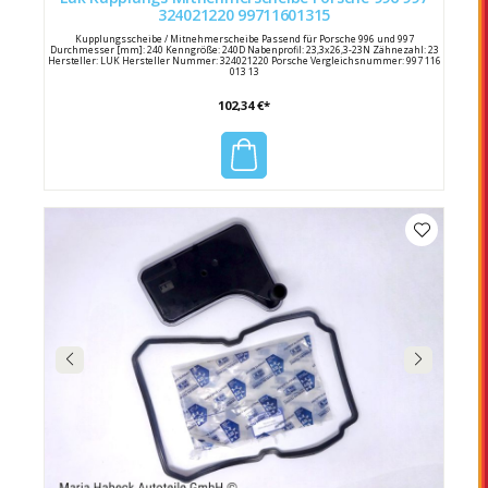
324021220 99711601315
Kupplungsscheibe / Mitnehmerscheibe Passend für Porsche 996 und 997
Durchmesser [mm]: 240 Kenngröße: 240D Nabenprofil: 23,3x26,3-23N Zähnezahl: 23
Hersteller: LUK Hersteller Nummer: 324021220 Porsche Vergleichsnummer: 997 116
013 13
102,34 €*