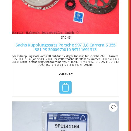
SACHS
Sachs Kupplungssatz Porsche 997 3,8 Carrera S 355
381 PS 3000970010 99711691313
Sachs Kupplungssatz komplett mit Ausrücklager Passend für Porsche 997 3,8 Carrera
S 355 381 PS, Baujahr 2004 - 2008 Hersteller : Sachs Hersteller Nummer : 3000 970 010 /
3000970010 Porsche Vergleichsnummer : 997 116 913 12 / 99711691312 997 116 913 13
/ 99711691313 997 116 913 16 / 99711691316
220,15 €*