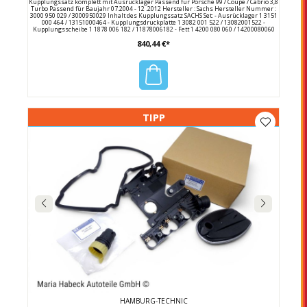
Kupplungssatz komplett mit Ausrücklager Passend für Porsche 997 Coupe / Cabrio 3,8
Turbo Passend für Baujahr 07.2004 - 12 .2012 Hersteller : Sachs Hersteller Nummer :
3000 950 029 / 3000950029 Inhalt des Kupplungssatz SACHS Set: - Ausrücklager 1 3151
000 464 / 13151000464 - Kupplungsdruckplatte 1 3082 001 522 / 13082001522 -
Kupplungsscheibe 1 1878 006 182 / 11878006182 - Fett 1 4200 080 060 / 14200080060
Porsche Vergleichsnummer : 997 116 913 51 / 99711691351
840,44 €*
TIPP
HAMBURG-TECHNIC