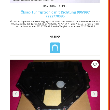
HAMBURG-TECHNIC
Ölsieb für Tiptronic mit Dichtung 996/997
7222770095
Ölsieb für Tiptronic mit Dichtung/Hydraulikfiltersatz Passend für Porsche 996 A96.10 /
A96.35 ab 2002 996 Turbo A96.50 997 A97.01 / A97.31 997 Turbo A 97.50 Hersteller : HT
Herstellernummer: 722 277 0095 Porsche Vergleichsnummer: 722 277 009 5
45,18 €*