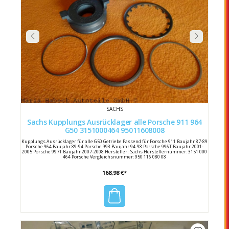
SACHS
Sachs Kupplungs Ausrücklager alle Porsche 911 964
G50 3151000464 95011608008
Kupplungs Ausrücklager für alle G50 Getriebe Passend für Porsche 911 Baujahr 87-89
Porsche 964 Baujahr 89-94 Porsche 993 Baujahr 94-98 Porsche 996T Baujahr 2001-
2005 Porsche 997T Baujahr 2007-2008 Hersteller : Sachs Herstellernummer: 3151 000
464 Porsche Vergleichsnummer: 950 116 080 08
168,98 €*