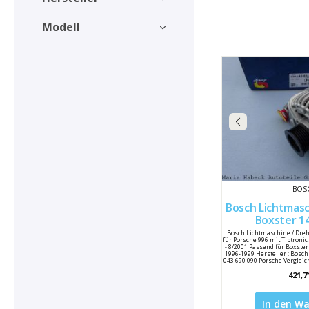
Modell
BOS
Bosch Lichtmasc
Box
Bosch Lichtmaschine / Dre
für Porsche 996 mit Tiptronic
- 8/2001 Passend für Boxster
1996-1999 Hersteller : Bosc
043 690 090 Porsche Verglei
421,7
In den W