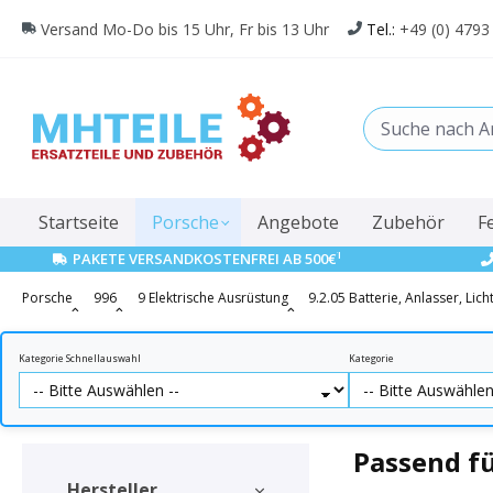
springen
Zur Hauptnavigation springen
Versand Mo-Do bis 15 Uhr, Fr bis 13 Uhr
Tel.:
+49 (0) 4793
Startseite
Porsche
Angebote
Zubehör
F
1
PAKETE VERSANDKOSTENFREI AB 500€
Porsche
996
9 Elektrische Ausrüstung
9.2.05 Batterie, Anlasser, Lic
Kategorie Schnellauswahl
Kategorie
Passend fü
Hersteller