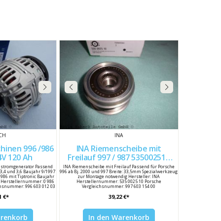
CH
INA
hinen 996 /986
INA Riemenscheibe mit
ster 14V 120 Ah
Freilauf 997 / 987 535002510
99760315400
hstromgenerator Passend
INA Riemenscheibe mit Freilauf Passend für Porsche
 3,4 und 3,6 Baujahr 9/1997
996 ab Bj. 2000 und 997 Breite: 33,5mm Spezialwerkzeug
 986 mit Tiptronic Baujahr
zur Montage notwendig Hersteller: INA
h Herstellernummer: 0 986
Herstellernummer: 535 0025 10 Porsche
chsnummer: 996 603 012 03
Vergleichsnummer: 997 603 154 00
1 €*
39,22 €*
arenkorb
In den Warenkorb