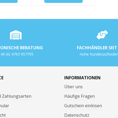
FONISCHE BERATUNG
FACHHÄNDLER SEIT 
49 (0) 4793 957795
Hohe Kundenzufrieden
CE
INFORMATIONEN
Über uns
d Zahlungsarten
Häufige Fragen
mular
Gutschein einlösen
cht
Datenschutz