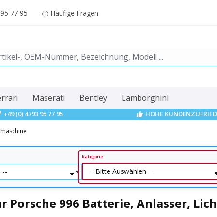
 95 77 95
Häufige Fragen
errari
Maserati
Bentley
Lamborghini
+49 (0) 4793 95 77 95
HOHE KUNDENZUFRIED
htmaschine
Kategorie
r Porsche 996 Batterie, Anlasser, Li