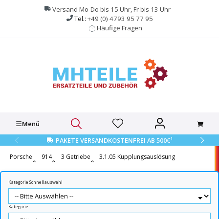
alt springen
Versand Mo-Do bis 15 Uhr, Fr bis 13 Uhr
Tel.:
+49 (0) 4793 95 77 95
Häufige Fragen
Menü
1
PAKETE VERSANDKOSTENFREI AB 500€
Porsche
914
3 Getriebe
3.1.05 Kupplungsauslösung
Kategorie Schnellauswahl
Kategorie