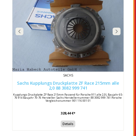
SACHS
Sachs Kupplungs Druckplatte ZF Race 215mm alle
2,0 88 3082 999 741
Kupplungs Druckplatte ZF Race 215mm Passend für Porsche 911 alle 2,0L Baujahr 65-
76 914 Baujahr 70-76 Hersteller: Sachs Herstellernummer: 88 3082 999 741 Porsche
Vergleichsnummer: 901 116 001 01
328,44 €*
Details