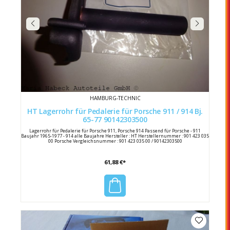
HAMBURG-TECHNIC
HT Lagerrohr für Pedalerie für Porsche 911 / 914 Bj.
65-77 90142303500
Lagerrohr für Pedalerie für Porsche 911, Porsche 914 Passend für Porsche - 911
Baujahr 1965-1977 - 914 alle Baujahre Hersteller : HT Herstellernummer : 901 423 035
00 Porsche Vergleichsnummer : 901 423 035 00 / 90142303500
61,88 €*