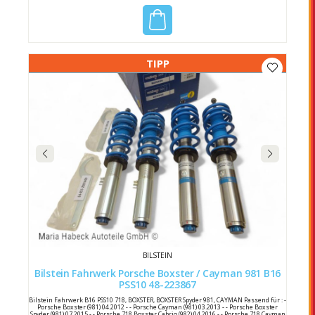
TIPP
BILSTEIN
Bilstein Fahrwerk Porsche Boxster / Cayman 981 B16
PSS10 48-223867
Bilstein Fahrwerk B16 PSS10 718, BOXSTER, BOXSTER Spyder 981, CAYMAN Passend für : -
Porsche Boxster (981) 04.2012 - - Porsche Cayman (981) 03.2013 - - Porsche Boxster
Spyder (981) 07.2015 - - Porsche 718 Boxster Cabrio (982) 04.2016 - - Porsche 718 Cayman