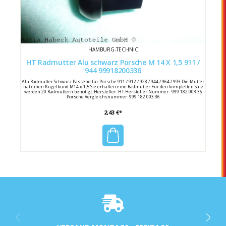
HAMBURG-TECHNIC
HT Radmutter Alu schwarz Porsche M 14 X 1,5 911 /
944 99918200336
Alu Radmutter Schwarz Passend für Porsche 911 / 912 / 928 / 944 / 964 / 993 Die Mutter
hat einen Kugelbund M14 x 1,5 Sie erhalten eine Radmutter Für den kompletten Satz
werden 20 Radmuttern benötigt. Hersteller: HT Hersteller Nummer : 999 182 003 36
Porsche Vergleichsnummer: 999 182 003 36
2,43 €*