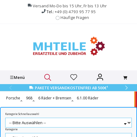
alt springen
Versand Mo-Do bis 15 Uhr, Fr bis 13 Uhr
Tel.:
+49 (0) 4793 95 77 95
Häufige Fragen
Menü
1
PAKETE VERSANDKOSTENFREI AB 500€
Porsche
968
6 Räder + Bremsen
6.1.00 Räder
Kategorie Schnellauswahl
Kategorie