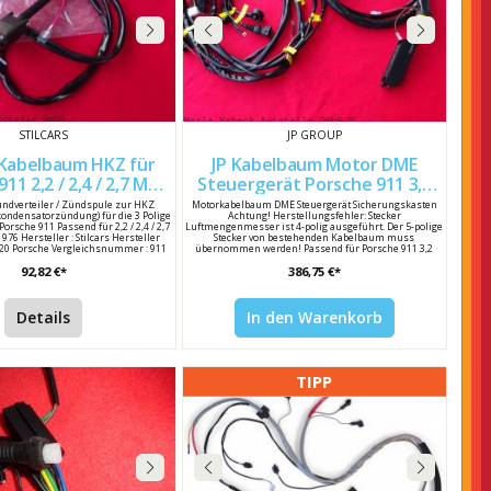
STILCARS
JP GROUP
s Kabelbaum HKZ für
JP Kabelbaum Motor DME
11 2,2 / 2,4 / 2,7 MFI
Steuergerät Porsche 911 3,2
Bj 70-76 91161205000
Carrera Bj 84-89 91161217309
dverteiler / Zündspule zur HKZ
Motorkabelbaum DME Steuergerät Sicherungskasten
ndensatorzündung) für die 3 Polige
Achtung! Herstellungsfehler: Stecker
orsche 911 Passend für 2,2 / 2,4 / 2,7
Luftmengenmesser ist 4-polig ausgeführt. Der 5-polige
976 Hersteller : Stilcars Hersteller
Stecker von bestehenden Kabelbaum muss
0 Porsche Vergleichsnummer : 911
übernommen werden! Passend für Porsche 911 3,2
2 005 21 / 91161205000
Carrera 231 PS Baujahr 1985 - 1989 Hersteller : JP Group
92,82 €*
386,75 €*
Hersteller Nr : 1699250210 Porsche Vergleichsnummer :
911 612 173 09 / 91161217309
Details
In den Warenkorb
TIPP