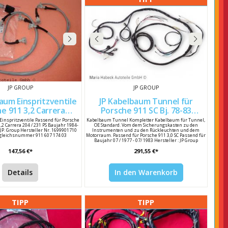
JP GROUP
JP GROUP
itzventile
JP Kabelbaum Tunnel für
11 3,2 Carrera
Porsche 911 SC Bj. 78-83
1699901710 91160717403
1699901010 91161200130
inspritzventile Passend für Porsche
Kabelbaum Tunnel Kompletter Kabelbaum für Tunnel,
,2 Carrera 204 / 231 PS Baujahr 1984-
OE Standard. Vom dem Sicherungskasten zu den
 JP. Group Hersteller Nr. 1699901710
Instrumenten und zu den Rückleuchten und dem
rgleichsnummer 911 607 174 03
Motorraum. Passend für Porsche 911 3,0 SC Passend für
Baujahr 07 / 1977 - 07/ 1983 Hersteller : JP Group
Hersteller Nr : 1699901010 Porsche Vergleichsnummer :
147,56 €*
291,55 €*
911 612 001 30 / 91161200130
Details
In den Warenkorb
TIPP
TIPP