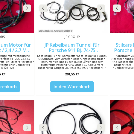
ARS
JP GROUP
um Motor für
JP Kabelbaum Tunnel für
Stilcar
/ 2,7 MFI
Porsche 911 Bj. 74-75
Porsche 9
01720
1699900610 91161200126
zeuge mit mechanische
Kabelbaum Tunnel Kompletter Kabelbaum für Tunnel,
Kabelbaum Zün
rsche 911 2,2 / 2,4 / 2,7
OE Standard. Vom vorderen Sicherungskasten zu den
(Hochspannungsko
teller : Stilcars Hersteller
Instrumenten und zu den Rückleuchten und dem
HKZ Passend für P
 Vergleichsnummer : 911
Motorraum Passend für G Modell 2,7 / 3,0 Carrera
Baujahr 1970 - 1
91161201720
Passend für Baujahr 08 / 1973- 07/ 1975 Hersteller : JP
Nummer : 970002
Group Hersteller Nummer : 1699900610 Porsche
61
5 €*
291,55 €*
Vergleichsnummer : 911 612 001 26 / 91161200126
arenkorb
In den Warenkorb