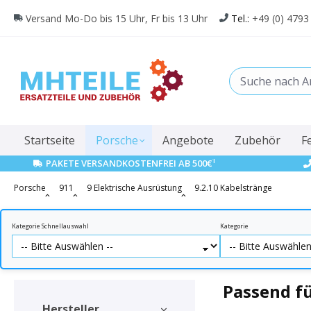
springen
Zur Hauptnavigation springen
Versand Mo-Do bis 15 Uhr, Fr bis 13 Uhr
Tel.:
+49 (0) 4793
Startseite
Porsche
Angebote
Zubehör
F
1
PAKETE VERSANDKOSTENFREI AB 500€
Porsche
911
9 Elektrische Ausrüstung
9.2.10 Kabelstränge
Kategorie Schnellauswahl
Kategorie
Passend fü
Hersteller