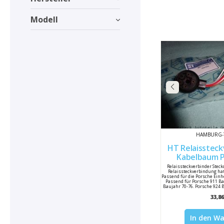
Modell
HAMBURG-
HT Relaissteck
Kabelbaum P
901612
Relaissteckverbinder Stec
Relaissteckverbindung hat
Passend für die Porsche Einh
Passend für Porsche 911 Ba
Baujahr 70-76. Porsche 924 
Baujahr 85-91, Porsche 964 
33,86
Baujahr 91-95. Hersteller:
612 333 00 Porsche Verglei
In den W