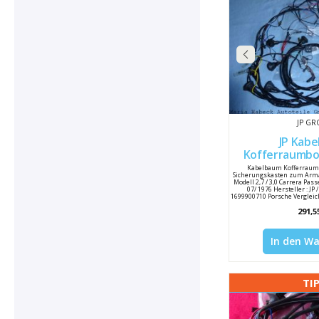
JP G
JP Kab
Kofferraumbo
911 Bj 74-76 1699900710
Kabelbaum Kofferraum
Sicherungskasten zum Arma
911612
Modell 2,7 / 3,0 Carrera Pas
07/ 1976 Hersteller : JP 
1699900710 Porsche Verglei
291,5
In den W
TI