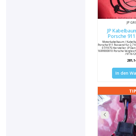
JP G
JP Kabelbaum 
Porsche 911 
Motorkabelbaum / Kabelb
Porsche 911 Passend für 2,7 K
07/1975 Hersteller: JP Da
1699900810 Porsche Vergleic
/ 91161
281,1
In den W
TI