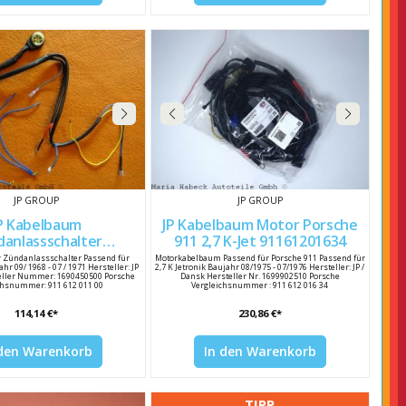
JP GROUP
JP GROUP
P Kabelbaum
JP Kabelbaum Motor Porsche
anlassschalter
911 2,7 K-Jet 91161201634
91161201100
 Zündanlassschalter Passend für
Motorkabelbaum Passend für Porsche 911 Passend für
hr 09/ 1968 - 07 / 1971 Hersteller: JP
2,7 K Jetronik Baujahr 08/1975 - 07/1976 Hersteller: JP /
teller Nummer: 1690450500 Porsche
Dansk Hersteller Nr. 1699902510 Porsche
chsnummer: 911 612 011 00
Vergleichsnummer : 911 612 016 34
114,14 €*
230,86 €*
 den Warenkorb
In den Warenkorb
TIPP