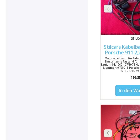
STILC
Stilcars Kabelba
Porsche 911 2,2 / 2,4 
911612
Motorkabelbaum für Fahr
Einspritzung Passend für Po
Baujahr 08/1969 - 07/1975 Hers
Nummer : 9700018 Porsche
612 017 00 / 
196,3
In den W