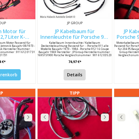
ROUP
JP GROUP
Motor für
JP Kabelbaum für
JP Kab
2,7 Liter K-
Innenleuchte für Porsche 911
Porsche 9
Jetronik Bj. 73-75 91161201731
/ 912 90161203520
aum Motor Passend für
Kabelbaum Innenleuchte / Kabelbaum
Motorkabelbaum 
 Jetronik Baujahr 08/1973 -
Deckenbeleuchtung Passend für : - Porsche 911 alle
Passend für Porsch
nsk Hersteller Nummer :
Modelle Baujahr 1973 - 1984 - Porsche 912 1.6 Coupe
für 204 PS Bauja
hsnummer : 911 612 017 31
Baujahr 1969 Hersteller : JP Group Herstellernummer :
Group Herstel
201731
1695151900 Porsche Vergleichsnummer : 901 612 035 20
Vergleichsnumm
/ 90161203520
4 €*
74,97 €*
arenkorb
Details
PP
TIPP