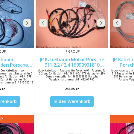
ROUP
JP GROUP
elbaum
JP Kabelbaum Motor Porsche
JP Kabelbaum Einspr
den Porsche
911 2,2 / 2,4 16999901810
Porsche 9
91161201700
 Der Kabelbaum vom
Motorkabelbaum Passend für Porsche 911 Passend für
Motorkabelbaum E
turenbrett Passend für G
2,2 und 2,4 Baujahr 08/1969 - 07/1971 Hersteller: JP /
911 Passend für 3
00212
send für Baujahr 08 / 1973-
Dansk Hersteller Nr. 1699901810 Porsche
1989 Hersteller :
/ Dansk Hersteller Nr.
Vergleichsnummer : 911 612 017 00
Porsche Ve
chsnummer 911 612 002 12
5 €*
255,85 €*
arenkorb
In den Warenkorb
PP