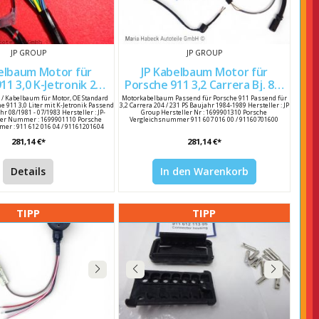
JP GROUP
JP GROUP
elbaum Motor für
JP Kabelbaum Motor für
11 3,0 K-Jetronik 204
Porsche 911 3,2 Carrera Bj. 84-
PS Bj. 81-83 91161201604
89 91160701600
/ Kabelbaum für Motor, OE Standard
Motorkabelbaum Passend für Porsche 911 Passend für
e 911 3,0 Liter mit K-Jetronik Passend
3,2 Carrera 204 / 231 PS Baujahr 1984-1989 Hersteller : JP
hr 08/1981 - 07/1983 Hersteller : JP-
Group Hersteller Nr : 1699901310 Porsche
ler Nummer : 1699901110 Porsche
Vergleichsnummer 911 607 016 00 / 91160701600
er : 911 612 016 04 / 91161201604
281,14 €*
281,14 €*
Details
In den Warenkorb
TIPP
TIPP