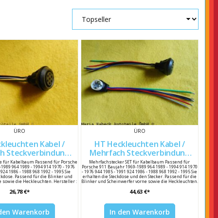
ÜRO
ÜRO
uchten Kabel /
HT Heckleuchten Kabel /
h Steckverbindung
Mehrfach Steckverbindung
STECKDOSE 901 612 330 00
SET 911 / 930 90161233000
e für Kabelbaum Passend für Porsche
Mehrfachstecker SET für Kabelbaum Passend für
1989 964 1989 - 1994 914 1970 - 1976
Porsche 911 Baujahr 1969-1989 964 1989 - 1994 914 1970
 924 1986 - 1988 968 1992 - 1995 Sie
- 1976 944 1985 - 1991 924 1986 - 1988 968 1992 - 1995 Sie
ckdose. Passend für die Blinker und
erhalten die Steckdose und den Stecker. Passend für die
 sowie die Heckleuchten. Hersteller :
Blinker und Scheinwerfer vorne sowie die Heckleuchten.
r Nummer: 901 612 330 00 Porsche
Hersteller : ÜRO Hersteller Nummer 901 612 330 00
26,78 €*
44,63 €*
chsnummer 901 612 330 00
Porsche Vergleichsnummer 901 612 330 00
 den Warenkorb
In den Warenkorb