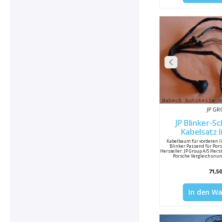
JP G
JP Blinker-S
Kabelsatz links
911612
Kabelbaum für vorderen l
Blinker Passend für Por
Hersteller: JP Group A/S He
Porsche Vergleichsnum
71,50
In den W