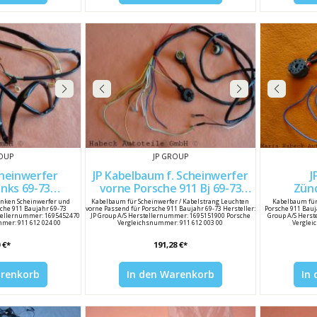
ROUP
JP GROUP
cheinwerfer
JP Kabelbaum f. Scheinwerfer
J
 69-73
vorne Porsche 911 Bj 69-73
Zünd
02400
91161200300
inken Scheinwerfer und
Kabelbaum für Scheinwerfer / Kabelstrang Leuchten
Kabelbaum für
sche 911 Baujahr 69-73
vorne Passend für Porsche 911 Baujahr 69-73 Hersteller:
Porsche 911 Bauja
rstellernummer: 1695452470
JP Group A/S Herstellernummer: 1695151900 Porsche
Group A/S Hers
mer: 911 612 024 00
Vergleichsnummer: 911 612 003 00
Verglei
 €*
191,28 €*
arenkorb
In den Warenkorb
In