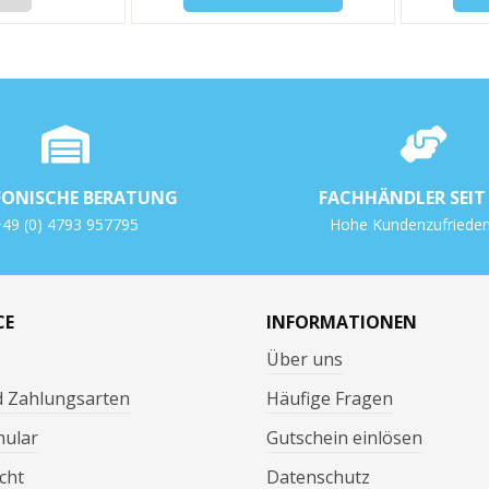
FONISCHE BERATUNG
FACHHÄNDLER SEIT 
49 (0) 4793 957795
Hohe Kundenzufrieden
CE
INFORMATIONEN
Über uns
d Zahlungsarten
Häufige Fragen
mular
Gutschein einlösen
cht
Datenschutz