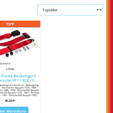
TIPP
S-TRIM
2-Punkt Beckengurt
7785779570B
Beckengurt 2-Punkt incl. Befestigung
: - Porsche 911 Baujahr 1974 - 1989 -
hr 1989 - 1994 - Porsche 993 Baujahr
che 924 Baujahr 1976 - 1991 - Porsche
 - 1991 - Porsche 968 Baujahr 1992 -
ler : S-Trim Herstellernummer :
45,22 €*
sche Vergleichsnummer : 477 857 795
9570B 477 857 795 70 / 47785779570
 den Warenkorb