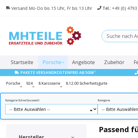
springen
Zur Hauptnavigation springen
Versand Mo-Do bis 15 Uhr, Fr bis 13 Uhr
Tel.:
+49 (0) 4793
Startseite
Porsche
Angebote
Zubehör
F
1
PAKETE VERSANDKOSTENFREI AB 500€
Porsche
924
8 Karosserie
8.12.00 Sicherheitsgurte
Kategorie Schnellauswahl
Kategorie
Passend fü
Hersteller