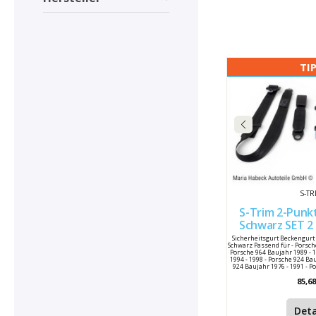
TI
S-TR
S-Trim 2-Punk
Schwarz SET 2 Stck 
91
Sicherheitsgurt Beckengurt 
Schwarz Passend für - Porsch
Porsche 964 Baujahr 1989 - 
1994 - 1998 - Porsche 924 Ba
924 Baujahr 1976 - 1991 - P
1995 Hersteller : S-Tr
85,68
47785779570B Porsche Vergl
70 B / 47785779570B 477 8
Deta