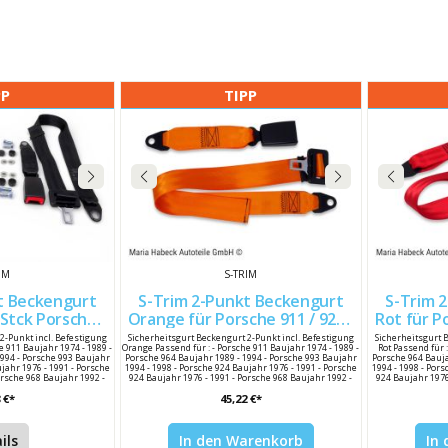
PP
TIPP
IM
S-TRIM
t Beckengurt
S-Trim 2-Punkt Beckengurt
S-Trim 
Porsche
Orange für Porsche 911 / 924 /
Rot für Porsche 911 / 924 / 968
1/924/968 47785779570B
968 47785779570B
4
2-Punkt incl. Befestigung
Sicherheitsgurt Beckengurt 2-Punkt incl. Befestigung
Sicherheitsgurt 
e 911 Baujahr 1974 - 1989 -
Orange Passend für : - Porsche 911 Baujahr 1974 - 1989 -
Rot Passend für 
1994 - Porsche 993 Baujahr
Porsche 964 Baujahr 1989 - 1994 - Porsche 993 Baujahr
Porsche 964 Bauja
ujahr 1976 - 1991 - Porsche
1994 - 1998 - Porsche 924 Baujahr 1976 - 1991 - Porsche
1994 - 1998 - Pors
orsche 968 Baujahr 1992 -
924 Baujahr 1976 - 1991 - Porsche 968 Baujahr 1992 -
924 Baujahr 1976
im Herstellernummer :
1995 Hersteller : S-Trim Herstellernummer :
1995 Herstel
 €*
45,22 €*
eichsnummer : 477 857 795
47785779570B Porsche Vergleichsnummer : 477 857 795
47785779570B Por
57 795 70 / 47785779570
70 B / 47785779570B 477 857 795 70 / 47785779570
70 B / 4778577
ils
In den Warenkorb
In