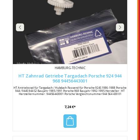
HAMBURG-TECHNIC
HT Zahnrad Getriebe Targadach Porsche 924 944
968 94456443001
HT Antriebsrad für Targadach / Hubdach Passend für Porsche 924S 1986-1988 Porsche
944 / 944S 944 S2 Baujahr 1985-1991 Porsche 968 Baujahr 1992-1995 Hersteller : HT
Herstellernummer : 94456443001 Porsche Vergleichsnummer 944 564 430 01
7,24 €*