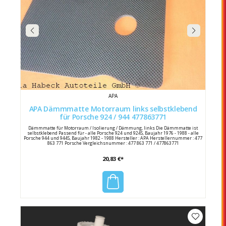
APA
APA Dämmmatte Motorraum links selbstklebend
für Porsche 924 / 944 477863771
Dämmmatte für Motorraum / Isolierung / Dämmung, links Die Dämmmatte ist
selbstklebend Passend für - alle Porsche 924 und 924S, Baujahr 1976 - 1988 - alle
Porsche 944 und 944S, Baujahr 1982 - 1988 Hersteller : APA Herstellernummer : 477
863 771 Porsche Vergleichsnummer : 477 863 771 / 477863771
20,83 €*