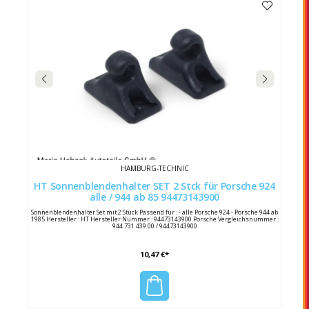
HAMBURG-TECHNIC
HT Sonnenblendenhalter SET 2 Stck für Porsche 924
alle / 944 ab 85 94473143900
Sonnenblendenhalter Set mit 2 Stück Passend für : - alle Porsche 924 - Porsche 944 ab
1985 Hersteller : HT Hersteller Nummer : 94473143900 Porsche Vergleichsnummer :
944 731 439 00 / 94473143900
10,47 €*