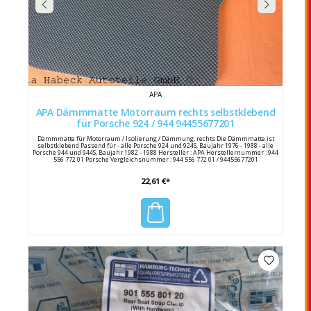
APA
APA Dämmmatte Motorraum rechts selbstklebend
für Porsche 924 / 944 94455677201
Dämmmatte für Motorraum / Isolierung / Dämmung, rechts Die Dämmmatte ist
selbstklebend Passend für - alle Porsche 924 und 924S, Baujahr 1976 - 1988 - alle
Porsche 944 und 944S, Baujahr 1982 - 1988 Hersteller : APA Herstellernummer : 944
556 772 01 Porsche Vergleichsnummer : 944 556 772 01 / 94455677201
22,61 €*