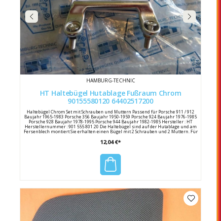
HAMBURG-TECHNIC
HT Haltebügel Hutablage Fußraum Chrom
90155580120 64402517200
Haltebügel Chrom Set mit Schrauben und Muttern Passend für Porsche 911 / 912
Baujahr 1965-1983 Porsche 356 Baujahr 1950-1959 Porsche 924 Baujahr 1976-1985
Porsche 928 Baujahr 1978-1995 Porsche 944 Baujahr 1982-1985 Hersteller : HT
Herstellernummer : 901 555 801 20 Die Haltebügel sind auf der Hutablage und am
Fersenblech montiert Sie erhalten einen Bügel mit 2 Schrauben und 2 Muttern. Für
einen kompletten Ersatz werden 4 Haltebügel benötigt. Porsche Vergleichsnummer:
12,04 €*
901 555 801 20 / 477 885 761