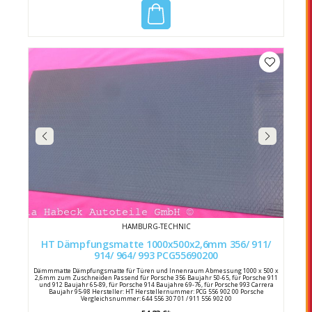
HAMBURG-TECHNIC
HT Dämpfungsmatte 1000x500x2,6mm 356/ 911/
914/ 964/ 993 PCG55690200
Dämmmatte Dämpfungsmatte für Türen und Innenraum Abmessung 1000 x 500 x
2,6mm zum Zuschneiden Passend für Porsche 356 Baujahr 50-65, für Porsche 911
und 912 Baujahr 65-89, für Porsche 914 Baujahre 69-76, für Porsche 993 Carrera
Baujahr 95-98 Hersteller: HT Herstellernummer: PCG 556 902 00 Porsche
Vergleichsnummer: 644 556 307 01 / 911 556 902 00