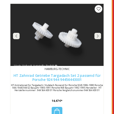
HAMBURG-TECHNIC
HT Zahnrad Getriebe Targadach Set 2 passend für
Porsche 924 944 94456443001
HT Antriebsrad für Targadach / Hubdach Passend für Porsche 924S 1986-1988 Porsche
944 / 944S 944 S2 Baujahr 1985-1991 Porsche 968 Baujahr 1992-1995 Hersteller : HT
Herstellernummer : 944 564 430 01 Porsche Vergleichsnummer 944 564 430 01
14,47 €*