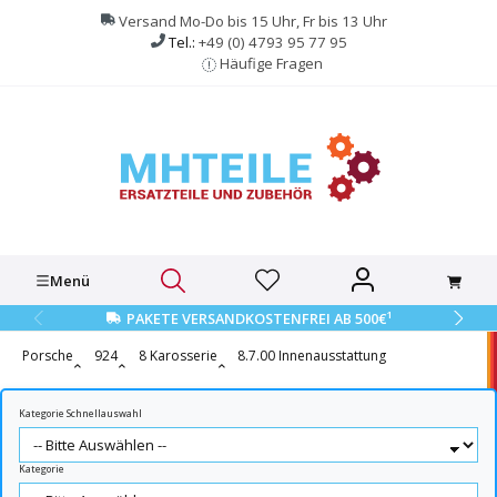
alt springen
Versand Mo-Do bis 15 Uhr, Fr bis 13 Uhr
Tel.:
+49 (0) 4793 95 77 95
Häufige Fragen
Menü
1
PAKETE VERSANDKOSTENFREI AB 500€
Porsche
924
8 Karosserie
8.7.00 Innenausstattung
Kategorie Schnellauswahl
Kategorie