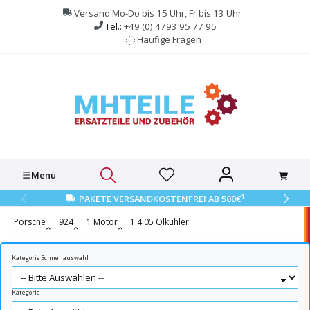
alt springen
Versand Mo-Do bis 15 Uhr, Fr bis 13 Uhr
Tel.:
+49 (0) 4793 95 77 95
Häufige Fragen
Menü
1
PAKETE VERSANDKOSTENFREI AB 500€
Porsche
924
1 Motor
1.4.05 Ölkühler
Kategorie Schnellauswahl
Kategorie