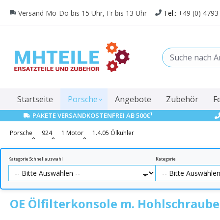
springen
Zur Hauptnavigation springen
Versand Mo-Do bis 15 Uhr, Fr bis 13 Uhr
Tel.:
+49 (0) 4793
Startseite
Porsche
Angebote
Zubehör
F
1
PAKETE VERSANDKOSTENFREI AB 500€
Porsche
924
1 Motor
1.4.05 Ölkühler
Kategorie Schnellauswahl
Kategorie
OE Ölfilterkonsole m. Hohlschraub