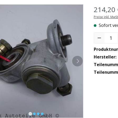
214,20 
Preise inkl. MwS
Sofort ver
Produkt Anzah
Produktnu
Hersteller:
Teilenumme
Teilenumme