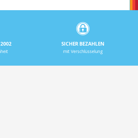
2002
SICHER BEZAHLEN
heit
mit Verschlüsselung