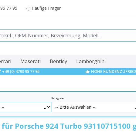
 95 77 95
Häufige Fragen
errari
Maserati
Bentley
Lamborghini
+49 (0) 4793 95 77 95
HOHE KUNDENZUFRIED
Kategorie
e für Porsche 924 Turbo 93110715100 