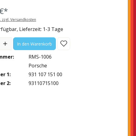
€*
t. zzgl. Versandkosten
fügbar, Lieferzeit: 1-3 Tage
l: Gib den gewünschten Wert ein oder benutze die Schaltflächen
In den Warenkorb
mmer:
RMS-1006
Porsche
r 1:
931 107 151 00
r 2:
93110715100