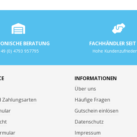
FONISCHE BERATUNG
FACHHÄNDLER SEIT 
49 (0) 4793 957795
Hohe Kundenzufrieden
CE
INFORMATIONEN
Über uns
d Zahlungsarten
Häufige Fragen
mular
Gutschein einlösen
cht
Datenschutz
rmular
Impressum