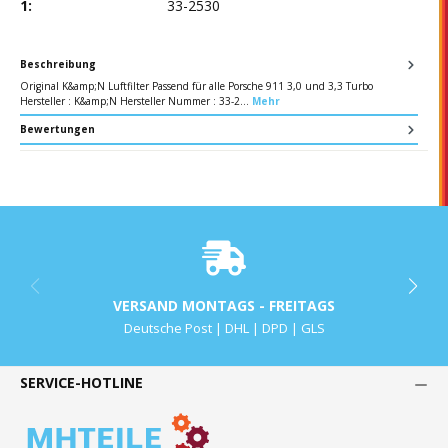
1:
33-2530
Beschreibung
Original K&amp;N Luftfilter Passend für alle Porsche 911 3,0 und 3,3 Turbo
Hersteller : K&amp;N Hersteller Nummer : 33-2…
Mehr
Bewertungen
VERSAND MONTAGS - FREITAGS
Deutsche Post | DHL | DPD | GLS
SERVICE-HOTLINE