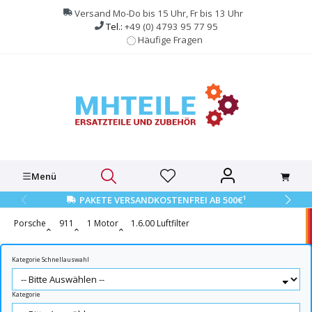
alt springen
Versand Mo-Do bis 15 Uhr, Fr bis 13 Uhr
Tel.:
+49 (0) 4793 95 77 95
Häufige Fragen
Menü
1
PAKETE VERSANDKOSTENFREI AB 500€
Porsche
911
1 Motor
1.6.00 Luftfilter
Kategorie Schnellauswahl
Kategorie