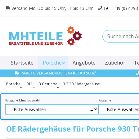
springen
Zur Hauptnavigation springen
Versand Mo-Do bis 15 Uhr, Fr bis 13 Uhr
Tel.:
+49 (0) 4793
Startseite
Porsche
Angebote
Zubehör
F
1
PAKETE VERSANDKOSTENFREI AB 500€
Porsche
911
3 Getriebe
3.2.20 Rädergehäuse
Kategorie Schnellauswahl
Kategorie
OE Rädergehäuse für Porsche 930 T