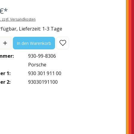
€*
t. zzgl. Versandkosten
fügbar, Lieferzeit: 1-3 Tage
l: Gib den gewünschten Wert ein oder benutze die Schaltflächen
In den Warenkorb
mmer:
930-99-8306
Porsche
r 1:
930 301 911 00
r 2:
93030191100