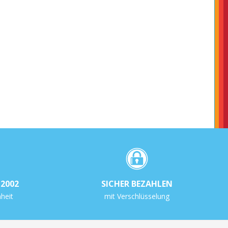
2002
SICHER BEZAHLEN
heit
mit Verschlüsselung