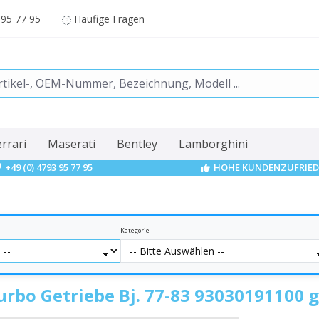
 95 77 95
Häufige Fragen
errari
Maserati
Bentley
Lamborghini
+49 (0) 4793 95 77 95
HOHE KUNDENZUFRIED
Kategorie
urbo Getriebe Bj. 77-83 93030191100 