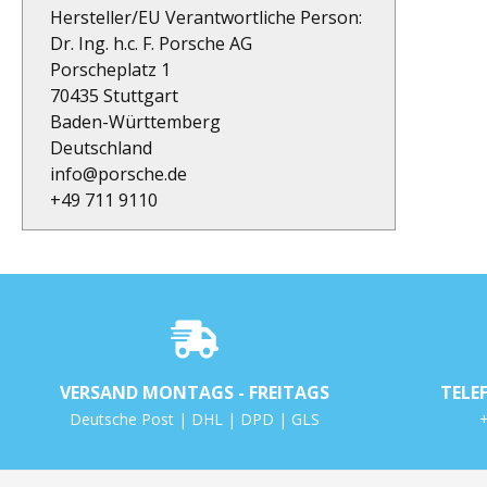
Hersteller/EU Verantwortliche Person:
Dr. Ing. h.c. F. Porsche AG
Porscheplatz 1
70435 Stuttgart
Baden-Württemberg
Deutschland
info@porsche.de
+49 711 9110
VERSAND MONTAGS - FREITAGS
TELE
Deutsche Post | DHL | DPD | GLS
+