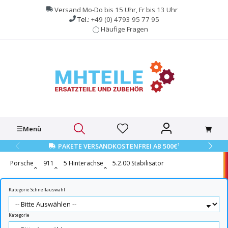
alt springen
Versand Mo-Do bis 15 Uhr, Fr bis 13 Uhr
Tel.:
+49 (0) 4793 95 77 95
Häufige Fragen
Menü
1
PAKETE VERSANDKOSTENFREI AB 500€
Porsche
911
5 Hinterachse
5.2.00 Stabilisator
Kategorie Schnellauswahl
Kategorie