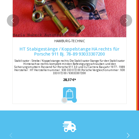
HAMBURG-TECHNIC
HT Stabigestänge / Koppelstange HA rechts für
Porsche 911 Bj. 78-89 93033307200
Stabilisator - Strebe / Koppelstange rechts Die Stabilisator-Stange für den Stabilisator
Hinterachse rechts komplett mit den Befestigungsschrauben und den
Sicherungsmuttern Passend für Porsche 911 3,0 und 3,2 Carrera Baujahr 1977 - 1989
Hersteller : HT Herstellernummer : 930 333 072 00 Porsche Vergleichsnummer : 930
333 072 00 / 93033307200
28,37 €*